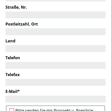
Straße, Nr.
Postleitzahl, Ort
Land
Telefon
Telefax
Pflichtfeld
E-Mail
*
Bitte senden Sie mir Prospekt u. Preisliste