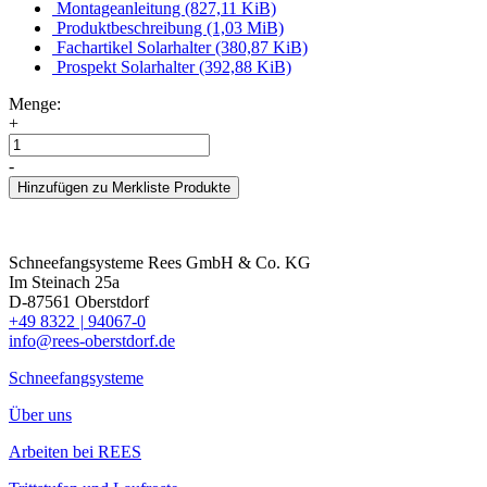
Montageanleitung
(827,11 KiB)
Produktbeschreibung
(1,03 MiB)
Fachartikel Solarhalter
(380,87 KiB)
Prospekt Solarhalter
(392,88 KiB)
Menge:
+
-
Hinzufügen zu Merkliste Produkte
Schneefangsysteme Rees GmbH & Co. KG
Im Steinach 25a
D-87561 Oberstdorf
+49 8322
|
94067-0
info@rees-oberstdorf.de
Schneefangsysteme
Über uns
Arbeiten bei REES